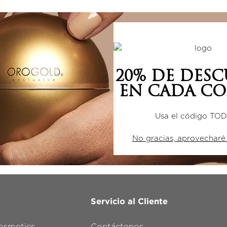
20% DE DES
EN CADA CO
Usa el código TO
No gracias, aprovecharé
Servicio al Cliente
smetics
Contáctenos