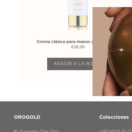
Crema clásica para manos y cuerpo 24K
€
28,00
AÑADIR A LA BOLSA
OROGOLD
Colecciones
El Secreto Del Oro
OROGOLD Co