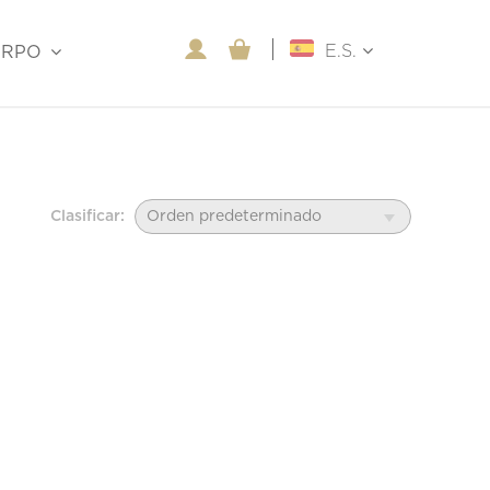
E.S.
ERPO
Clasificar: