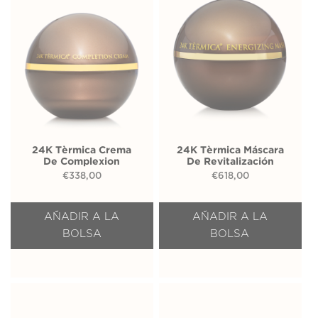
24K Tèrmica Crema
24K Tèrmica Máscara
De Complexion
De Revitalización
€
338,00
€
618,00
AÑADIR A LA
AÑADIR A LA
BOLSA
BOLSA