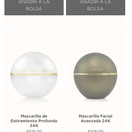
AÑADIR A LA
AÑADIR A LA
BOLSA
BOLSA
Mascarilla de
Mascarilla Facial
Estiramiento Profunda
Avanzada 24K
24K
€
618,00
€
618,00