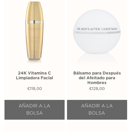
24K Vitamina C
Bálsamo para Después
Limpiadora Facial
del Afeitado para
Hombres
€
118,00
€
128,00
AÑADIR A LA
AÑADIR A LA
BOLSA
BOLSA