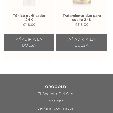
Tónico purificador
Tratamiento dúo para
24K
cuello 24K
€
118,00
€
318,00
AÑADIR A LA
AÑADIR A LA
BOLSA
BOLSA
OROGOLD
El Secreto Del Oro
Presione
venta al por mayor