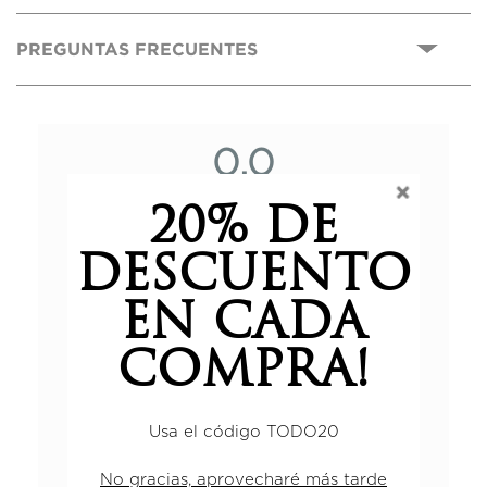
PREGUNTAS FRECUENTES
0,0
20% DE
Basado en 0 reseñas.
DESCUENTO
EN CADA
5 estrellas
0%
4 estrellas
0%
COMPRA!
3 estrellas
0%
2 estrellas
0%
Usa el código TODO20
1 estrella
0%
No gracias, aprovecharé más tarde