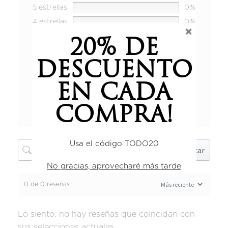
5 estrellas
0%
4 estrellas
0%
3 estrellas
0%
20% DE
2 estrellas
0%
DESCUENTO
1 estrella
0%
EN CADA
COMPRA!
Añadir una reseña
Usa el código TODO20
Buscar
No gracias, aprovecharé más tarde
0 de 0 reseñas
Lo siento, no hay reseñas que coincidan con
sus selecciones actuales