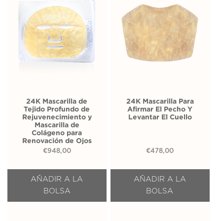
24K Mascarilla de
24K Mascarilla Para
Tejido Profundo de
Afirmar El Pecho Y
Rejuvenecimiento y
Levantar El Cuello
Mascarilla de
Colágeno para
Renovación de Ojos
€
948,00
€
478,00
AÑADIR A LA
AÑADIR A LA
BOLSA
BOLSA