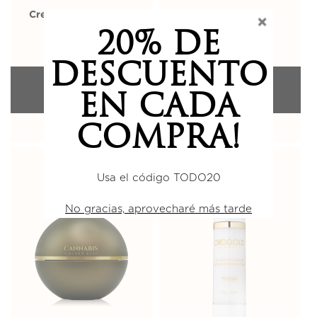
Crema de noche 24K
Crema hidratante
profunda 24K
20% DE
€
138,00
€
138,00
DESCUENTO
AÑADIR A LA
AÑADIR A LA
BOLSA
BOLSA
EN CADA
COMPRA!
Usa el código TODO20
No gracias, aprovecharé más tarde