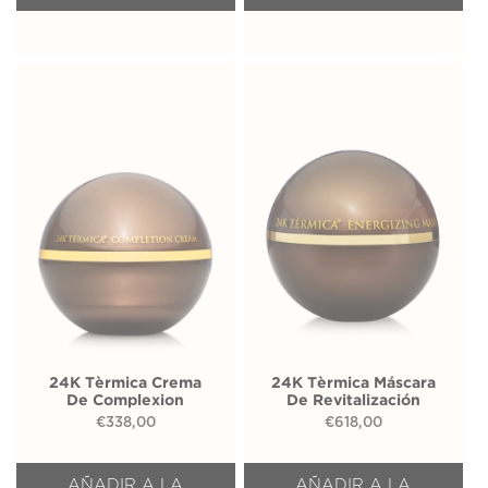
24K Tèrmica Crema
24K Tèrmica Máscara
De Complexion
De Revitalización
€
338,00
€
618,00
AÑADIR A LA
AÑADIR A LA