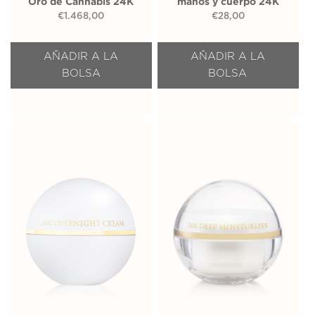
Oro de Cannabis 24K
manos y cuerpo 24K
€
1.468,00
€
28,00
AÑADIR A LA
AÑADIR A LA
BOLSA
BOLSA