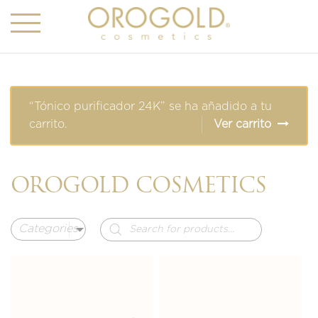
“Tónico purificador 24K” se ha añadido a tu
carrito.
Ver carrito
OROGOLD COSMETICS
Búsqueda
de
productos