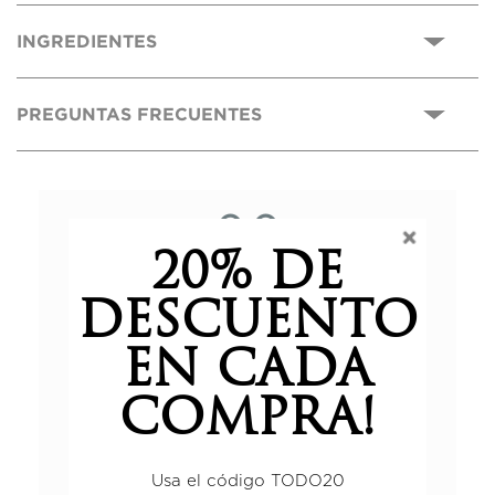
INGREDIENTES
PREGUNTAS FRECUENTES
0,0
20% DE
Basado en 0 reseñas.
DESCUENTO
EN CADA
5 estrellas
0%
COMPRA!
4 estrellas
0%
3 estrellas
0%
Usa el código TODO20
2 estrellas
0%