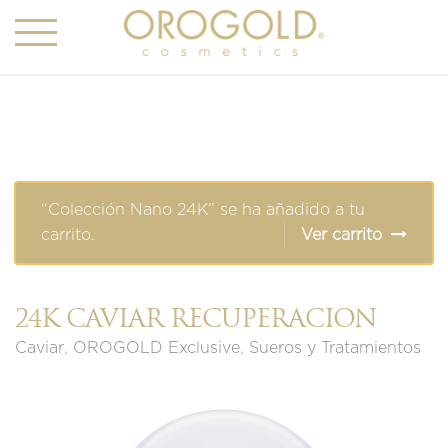
“Colección Nano 24K” se ha añadido a tu
carrito.
Ver carrito
24K CAVIAR RECUPERACIÓN
Caviar
,
OROGOLD Exclusive
,
Sueros y Tratamientos