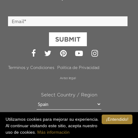
SUBMIT
Facebook
Twitter
Pinterest
YouTube
Instagram
Terminos y Condiciones
Politica de Privacidad
Aviso legal
Select Country / Region
Utilizamos cookies para mejorar su experiencia.
¡Entendido!
MANTÉNGANSE EN CONTACTO CON OROGOLD
Al continuar visitando este sitio, acepta nuestro
uso de cookies.
Más información