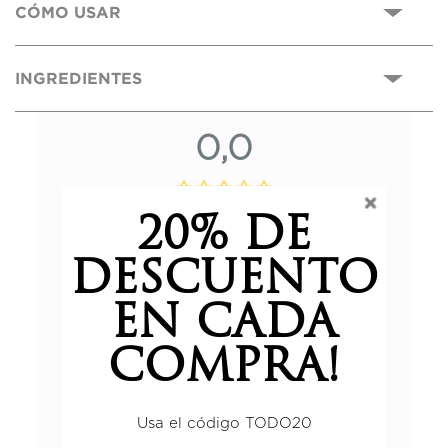
CÓMO USAR
INGREDIENTES
0,0
Basado en 0 reseñas.
20% DE
DESCUENTO
5 estrellas
0%
EN CADA
4 estrellas
0%
3 estrellas
0%
COMPRA!
2 estrellas
0%
1 estrella
0%
Usa el código TODO20