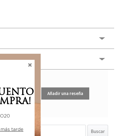
CUENTO
Añadir una reseña
MPRA!
DO20
 más tarde
Buscar