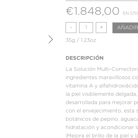
€
1.848,00
EN ST
Cantidad
AÑADIR
35g / 1.23oz
DESCRIPCIÓN
La Solución Multi-Correcto
ingredientes maravillosos c
vitamina A y alfahidroxiácid
la piel visiblemente delgada,
desarrollada para mejorar pr
con el envejecimiento, esta
botánicos de pepino, aguaca
hidratación y acondicionar la
¡Mejora el brillo de la piel y 