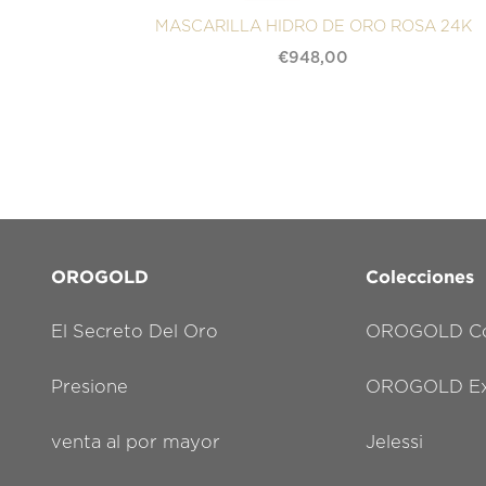
MASCARILLA HIDRO DE ORO ROSA 24K
€
948,00
OROGOLD
Colecciones
El Secreto Del Oro
OROGOLD Co
Presione
OROGOLD Exc
venta al por mayor
Jelessi