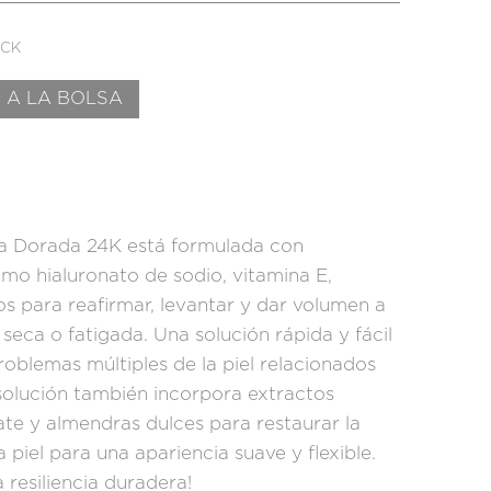
OCK
 A LA BOLSA
ra Dorada 24K está formulada con
omo hialuronato de sodio, vitamina E,
os para reafirmar, levantar y dar volumen a
 seca o fatigada. Una solución rápida y fácil
oblemas múltiples de la piel relacionados
 solución también incorpora extractos
te y almendras dulces para restaurar la
 piel para una apariencia suave y flexible.
la resiliencia duradera!