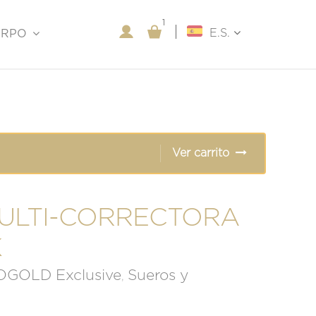
1
1
E.S.
ERPO
Ver carrito
ULTI-CORRECTORA
K
GOLD Exclusive
Sueros y
,