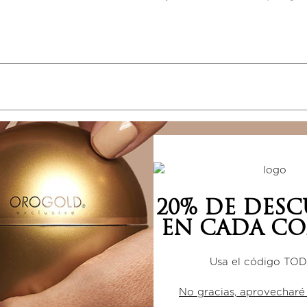
5 estrellas
0%
4 estrellas
0%
20% DE DES
3 estrellas
0%
EN CADA CO
2 estrellas
0%
1 estrella
0%
Usa el código TO
No gracias, aprovecharé