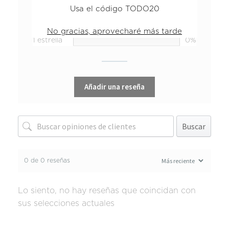
Usa el código TODO20
3 estrellas
0%
2 estrellas
0%
No gracias, aprovecharé más tarde
1 estrella
0%
Añadir una reseña
Buscar
0 de 0 reseñas
Lo siento, no hay reseñas que coincidan con
sus selecciones actuales