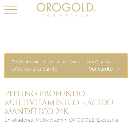
“24K Tèrmica Crema De Complexion” se ha
añadido a tu carrito.
Ver carrito
PEELING PROFUNDO
MULTIVITAMÍNICO + ÁCIDO
MANDÉLICO 24K
Exfoliadores
,
Multi-Vitamin
,
OROGOLD Exclusive