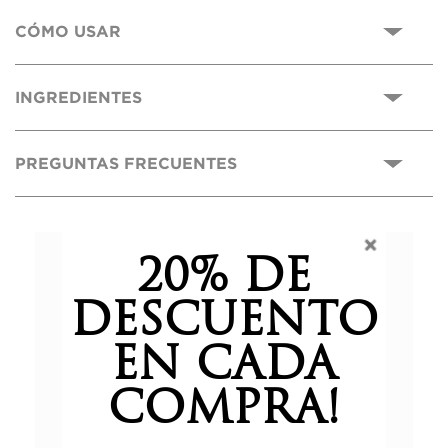
CÓMO USAR
INGREDIENTES
PREGUNTAS FRECUENTES
0,0
20% DE
DESCUENTO
Basado en 0 reseñas.
EN CADA
COMPRA!
5 estrellas
0%
4 estrellas
0%