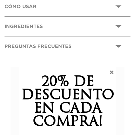
CÓMO USAR
INGREDIENTES
PREGUNTAS FRECUENTES
0,0
20% DE
DESCUENTO
Basado en 0 reseñas.
EN CADA
COMPRA!
5 estrellas
0%
4 estrellas
0%