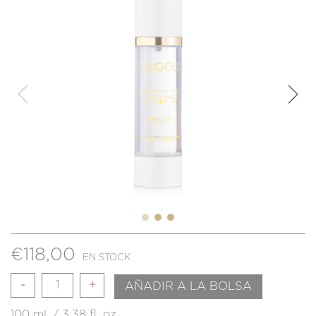
€
118,00
EN STOCK
Cantidad
AÑADIR A LA BOLSA
100 ml. / 3.38 fl. oz.