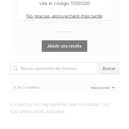
Usa el código TODO20
3 estrellas
0%
2 estrellas
0%
No gracias, aprovecharé más tarde
1 estrella
0%
Añadir una reseña
Buscar
0 de 0 reseñas
Lo siento, no hay reseñas que coincidan con
sus selecciones actuales