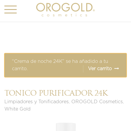
“Crema de noche 24K” se ha añadido a tu
carrito.
Ver carrito
TÓNICO PURIFICADOR 24K
Limpiadores y Tonificadores
,
OROGOLD Cosmetics
,
White Gold