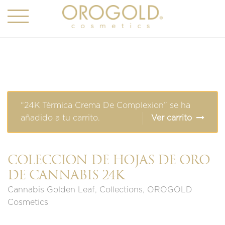
“24K Tèrmica Crema De Complexion” se ha
añadido a tu carrito.
Ver carrito
COLECCIÓN DE HOJAS DE ORO
DE CANNABIS 24K
Cannabis Golden Leaf
,
Collections
,
OROGOLD
Cosmetics