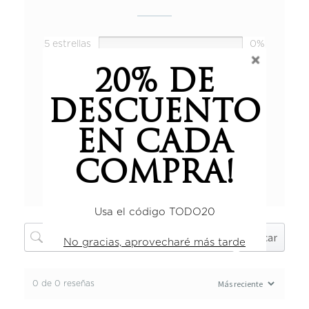
5 estrellas
0%
4 estrellas
0%
20% DE
3 estrellas
0%
2 estrellas
0%
DESCUENTO
1 estrella
0%
EN CADA
COMPRA!
Añadir una reseña
Usa el código TODO20
Buscar
No gracias, aprovecharé más tarde
0 de 0 reseñas