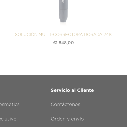
SOLUCIÓN MULTI-CORRECTORA DORADA 24K
€
1.848,00
Servicio al Cliente
smetics
Contáctenos
lusive
Orden y envío