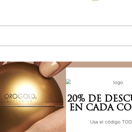
20% DE DES
5 estrellas
0%
EN CADA CO
4 estrellas
0%
3 estrellas
0%
Usa el código TO
2 estrellas
0%