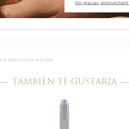
No gracias, aprovecharé
1 estrella
0%
sus selecciones actuales
TAMBIÉN TE GUSTARÍA