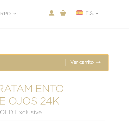
1
1
E.S.
ERPO
Ver carrito
RATAMIENTO
E OJOS 24K
LD Exclusive