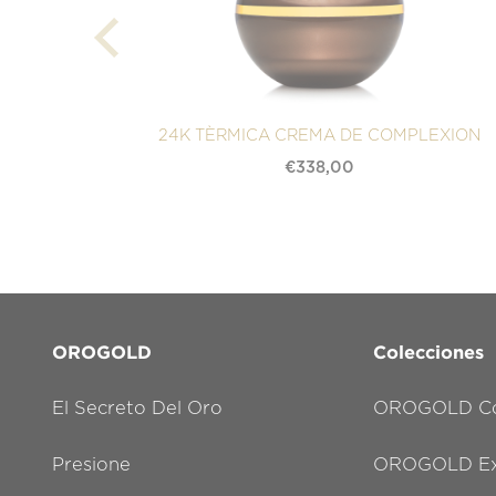
24K TÈRMICA CREMA DE COMPLEXION
€
338,00
OROGOLD
Colecciones
El Secreto Del Oro
OROGOLD Co
Presione
OROGOLD Exc