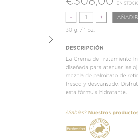
€
308,00
EN STOCK
Cantidad
AÑADIR
30 g. / 1 oz.
DESCRIPCIÓN
La Crema de Tratamiento Int
diseñada para atenuar las oj
mezcla de palmitato de retin
fresco y descansado. Disfru
esta fórmula hidratante.
Nuestros productos 
¿Sabías?