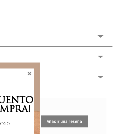
CUENTO
MPRA!
Añadir una reseña
DO20