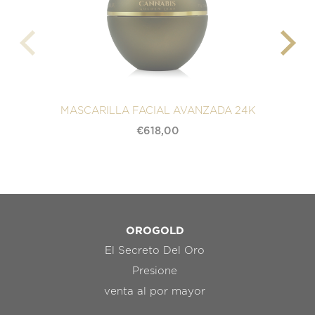
MASCARILLA FACIAL AVANZADA 24K
€
618,00
OROGOLD
El Secreto Del Oro
Presione
venta al por mayor