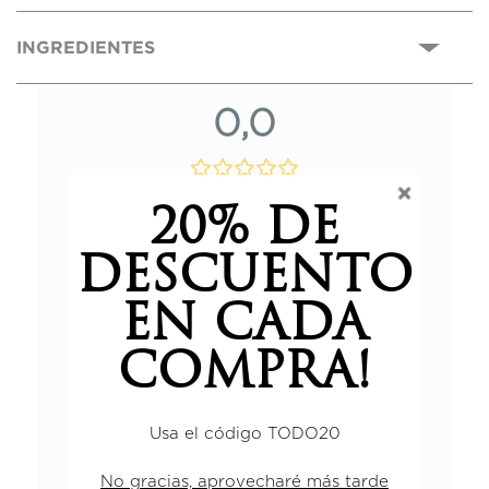
INGREDIENTES
0,0
Basado en 0 reseñas.
20% DE
DESCUENTO
5 estrellas
0%
EN CADA
4 estrellas
0%
3 estrellas
0%
COMPRA!
2 estrellas
0%
1 estrella
0%
Usa el código TODO20
No gracias, aprovecharé más tarde