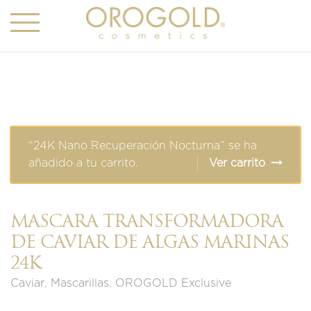
“24K Nano Recuperación Nocturna” se ha
añadido a tu carrito.
Ver carrito
MÁSCARA TRANSFORMADORA
DE CAVIAR DE ALGAS MARINAS
24K
Caviar
,
Mascarillas
,
OROGOLD Exclusive