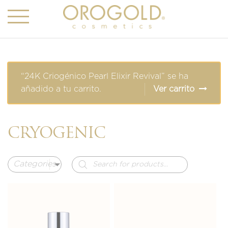
“24K Criogénico Pearl Elixir Revival” se ha
añadido a tu carrito.
Ver carrito
CRYOGENIC
Búsqueda
de
productos