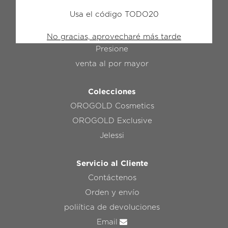
Usa el código TODO20
OROGOLD
El Secreto Del Oro
No gracias, aprovecharé más tarde
Presione
venta al por mayor
Colecciones
OROGOLD Cosmetics
OROGOLD Exclusive
Jelessi
Servicio al Cliente
Contáctenos
Orden y envío
poliítica de devoluciones
Email