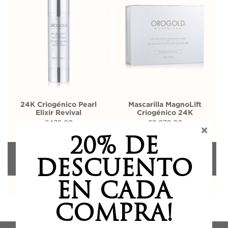
24K Criogénico Pearl
Mascarilla MagnoLift
Elixir Revival
Criogénico 24K
€
478,00
€
2.078,00
20% DE
AÑADIR A LA
AÑADIR A LA
DESCUENTO
BOLSA
BOLSA
EN CADA
COMPRA!