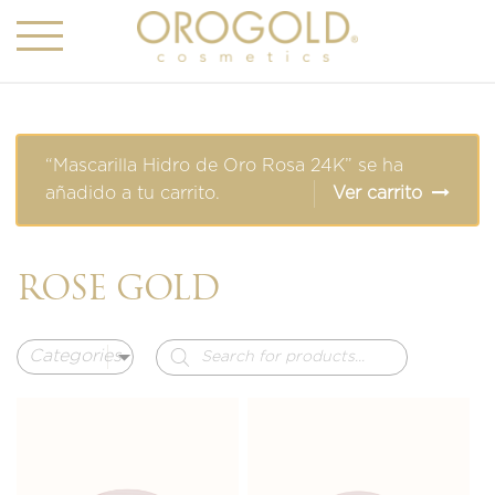
“Mascarilla Hidro de Oro Rosa 24K” se ha
añadido a tu carrito.
Ver carrito
ROSE GOLD
Búsqueda
de
productos