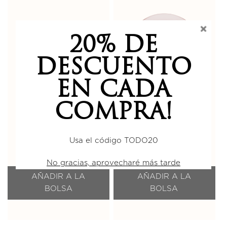
20% DE
DESCUENTO
EN CADA
COMPRA!
Dúo Brillo Anti Edad
Mascarilla Hidro de
de Oro Rosa 24K
Oro Rosa 24K
Usa el código TODO20
€
4.348,00
€
948,00
No gracias, aprovecharé más tarde
AÑADIR A LA
AÑADIR A LA
BOLSA
BOLSA