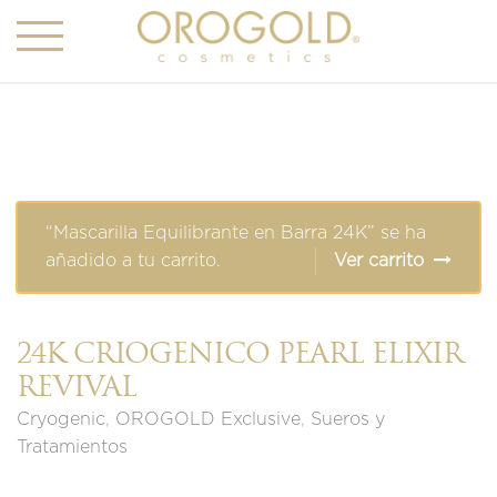
“Mascarilla Equilibrante en Barra 24K” se ha
añadido a tu carrito.
Ver carrito
24K CRIOGÉNICO PEARL ELIXIR
REVIVAL
Cryogenic
,
OROGOLD Exclusive
,
Sueros y
Tratamientos