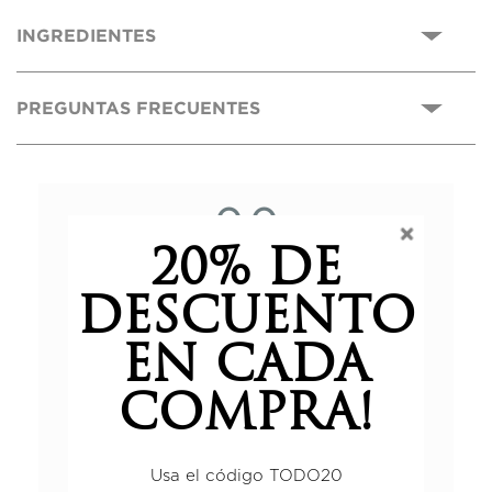
INGREDIENTES
PREGUNTAS FRECUENTES
0,0
20% DE
Basado en 0 reseñas.
DESCUENTO
EN CADA
5 estrellas
0%
COMPRA!
4 estrellas
0%
3 estrellas
0%
Usa el código TODO20
2 estrellas
0%