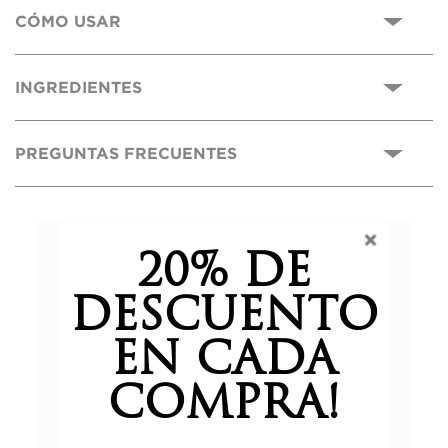
CÓMO USAR
INGREDIENTES
PREGUNTAS FRECUENTES
0,0
20% DE
DESCUENTO
Basado en 0 reseñas.
EN CADA
COMPRA!
5 estrellas
0%
4 estrellas
0%