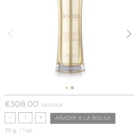
€
308,00
EN STOCK
Cantidad
AÑADIR A LA BOLSA
30 g. / 1 oz.