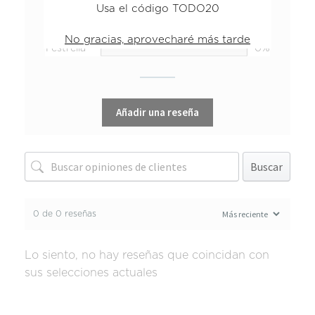
Usa el código TODO20
3 estrellas
0%
2 estrellas
0%
No gracias, aprovecharé más tarde
1 estrella
0%
Añadir una reseña
Buscar
0 de 0 reseñas
Lo siento, no hay reseñas que coincidan con
sus selecciones actuales