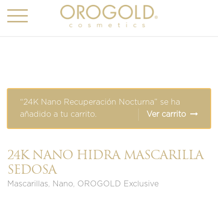
“24K Nano Recuperación Nocturna” se ha
añadido a tu carrito.
Ver carrito
24K NANO HIDRA MASCARILLA
SEDOSA
Mascarillas
,
Nano
,
OROGOLD Exclusive