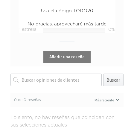
4 estrellas
0%
Usa el código TODO20
3 estrellas
0%
2 estrellas
0%
No gracias, aprovecharé más tarde
1 estrella
0%
Añadir una reseña
Buscar
0 de 0 reseñas
Lo siento, no hay reseñas que coincidan con
sus selecciones actuales