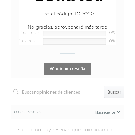
5 estrellas
0%
Usa el código TODO20
4 estrellas
0%
3 estrellas
0%
No gracias, aprovecharé más tarde
2 estrellas
0%
1 estrella
0%
Añadir una reseña
Buscar
0 de 0 reseñas
Lo siento, no hay reseñas que coincidan con