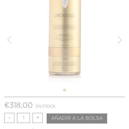
€
318,00
EN STOCK
Cantidad
AÑADIR A LA BOLSA