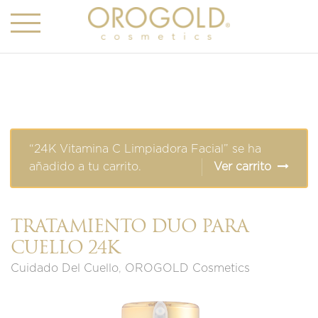
“24K Vitamina C Limpiadora Facial” se ha
añadido a tu carrito.
Ver carrito
TRATAMIENTO DÚO PARA
CUELLO 24K
Cuidado Del Cuello
,
OROGOLD Cosmetics