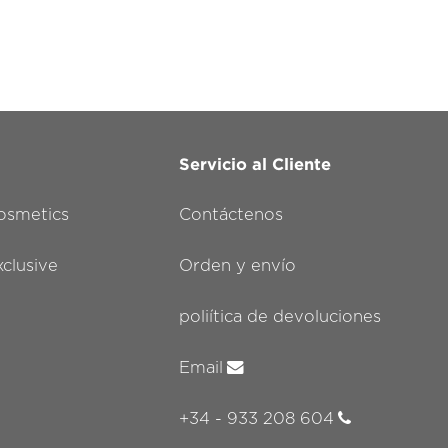
Servicio al Cliente
smetics
Contáctenos
lusive
Orden y envío
poliítica de devoluciones
Email
+34 - 933 208 604