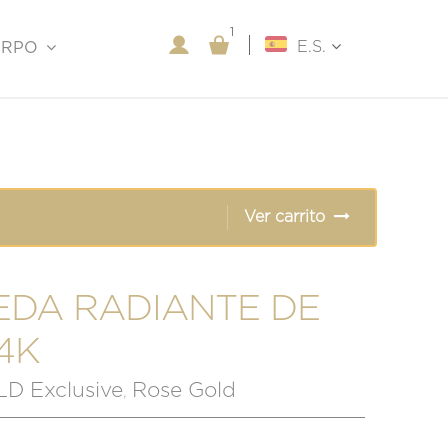
1
1
E.S.
ERPO
Ver carrito
EDA RADIANTE DE
4K
 Exclusive
Rose Gold
,