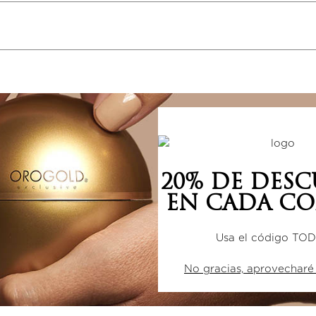
5 estrellas
0%
4 estrellas
0%
3 estrellas
0%
2 estrellas
0%
20% DE DES
1 estrella
0%
EN CADA CO
Usa el código TO
No gracias, aprovecharé