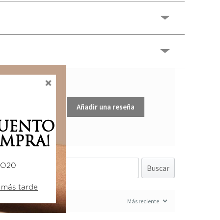
Añadir una reseña
CUENTO
MPRA!
DO20
Buscar
 más tarde