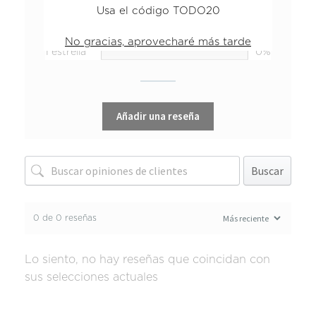
Usa el código TODO20
3 estrellas
0%
2 estrellas
0%
No gracias, aprovecharé más tarde
1 estrella
0%
Añadir una reseña
Buscar
0 de 0 reseñas
Lo siento, no hay reseñas que coincidan con
sus selecciones actuales