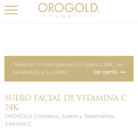
“Solución Antiarrugas de Oro Blanco 24K” se
ha añadido a tu carrito.
Ver carrito
SUERO FACIAL DE VITAMINA C
24K
OROGOLD Cosmetics
,
Sueros y Tratamientos
,
Vitamina C