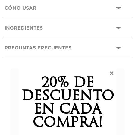
CÓMO USAR
INGREDIENTES
PREGUNTAS FRECUENTES
0,0
20% DE
DESCUENTO
Basado en 0 reseñas.
EN CADA
COMPRA!
5 estrellas
0%
4 estrellas
0%