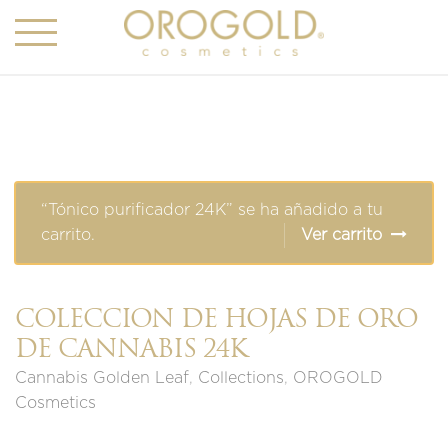
“Tónico purificador 24K” se ha añadido a tu
carrito.
Ver carrito
COLECCIÓN DE HOJAS DE ORO
DE CANNABIS 24K
Cannabis Golden Leaf
,
Collections
,
OROGOLD
Cosmetics