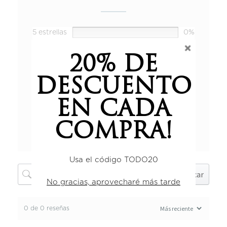
5 estrellas
0%
4 estrellas
0%
20% DE
3 estrellas
0%
2 estrellas
0%
DESCUENTO
1 estrella
0%
EN CADA
COMPRA!
Añadir una reseña
Usa el código TODO20
Buscar
No gracias, aprovecharé más tarde
0 de 0 reseñas