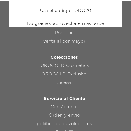
Usa el código TODO20
OROGOLD
No gracias, aprovecharé más tarde
El Secreto Del Oro
Presione
venta al por mayor
Colecciones
OROGOLD Cosmetics
OROGOLD Exclusive
Jelessi
Servicio al Cliente
Contáctenos
Orden y envío
poliítica de devoluciones