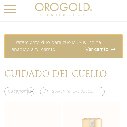
“Tratamiento dúo para cuello 24K” se ha
añadido a tu carrito.
Ver carrito
CUIDADO DEL CUELLO
Búsqueda
de
productos