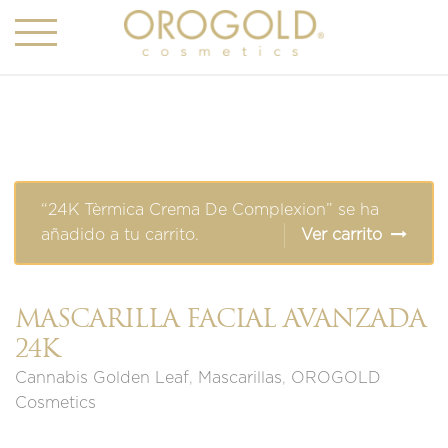
“24K Tèrmica Crema De Complexion” se ha
añadido a tu carrito.
Ver carrito
MASCARILLA FACIAL AVANZADA
24K
Cannabis Golden Leaf
,
Mascarillas
,
OROGOLD
Cosmetics