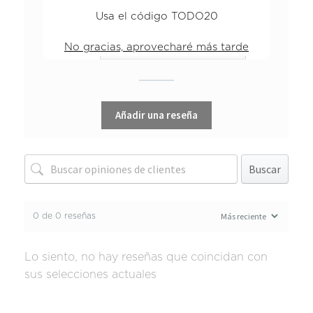
3 estrellas
0%
Usa el código TODO20
2 estrellas
0%
No gracias, aprovecharé más tarde
1 estrella
0%
Añadir una reseña
Buscar
0 de 0 reseñas
Lo siento, no hay reseñas que coincidan con
sus selecciones actuales