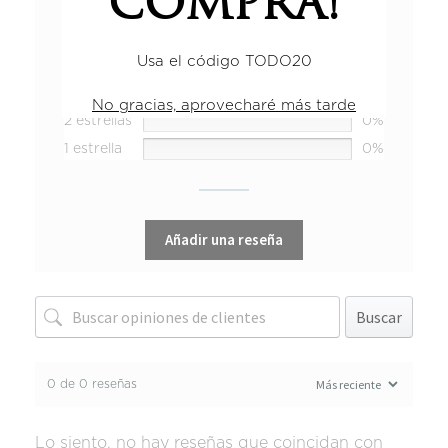
COMPRA!
5 estrellas
0%
Usa el código TODO20
4 estrellas
0%
3 estrellas
0%
No gracias, aprovecharé más tarde
2 estrellas
0%
1 estrella
0%
Añadir una reseña
Buscar
0 de 0 reseñas
Lo siento, no hay reseñas que coincidan con