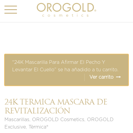
“24K Mascarilla Para Afirmar El Pecho Y
Levantar El Cuello” se ha añadido a tu carrito.
Ver carrito
24K TÈRMICA MÁSCARA DE
REVITALIZACIÓN
Mascarillas
,
OROGOLD Cosmetics
,
OROGOLD
Exclusive
,
Tèrmica®