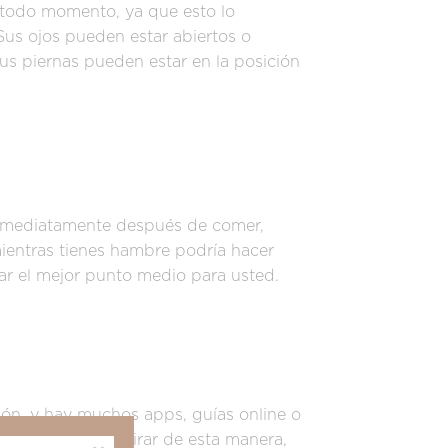
en todo momento, ya que esto lo
Sus ojos pueden estar abiertos o
sus piernas pueden estar en la posición
inmediatamente después de comer,
ientras tienes hambre podría hacer
ar el mejor punto medio para usted.
ión, y hay muchos apps, guías online o
 detalle. Al respirar de esta manera,