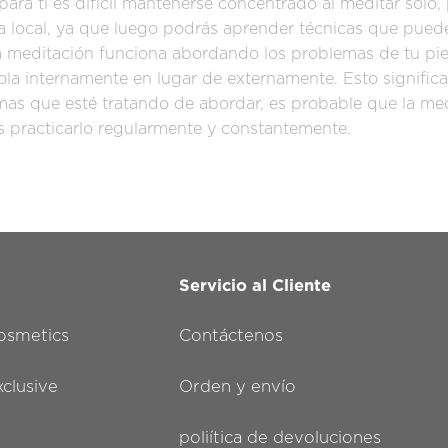
i para ti es difícil mantenerse concentrado al meditar solo
 local, ya que luego podrás aprender técnicas que pued
a meditación funciona abordando los problemas de tu pie
la internamente en lugar de externamente. Esto signific
as que esté tratando de abordar, es probable que la me
s practicarlo regularmente y constantemente.
Servicio al Cliente
smetics
Contáctenos
lusive
Orden y envío
poliítica de devoluciones