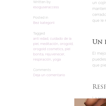
Written by
un cojí
esoguseraccess
mantend
cerrado
Posted in
que le
Bez kategorii
Tagged
anti edad
,
cuidado de la
Un 
piel
,
meditación
,
orogold
,
orogold cosmetics
,
piel
El mej
bonita
,
rejuvenecer
,
puedes
respiración
,
yoga
que pie
Comments
Deja un comentario
Res
La resp
libros 