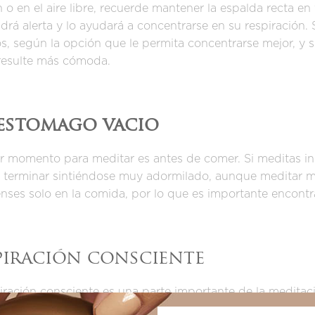
n o en el aire libre, recuerde mantener la espalda recta 
rá alerta y lo ayudará a concentrarse en su respiración. 
s, según la opción que le permita concentrarse mejor, y 
 resulte más cómoda.
estomago vacio
or momento para meditar es antes de comer. Si meditas 
 terminar sintiéndose muy adormilado, aunque meditar m
nses solo en la comida, por lo que es importante encontr
piración consciente
iración consciente es una parte importante de la meditac
para ayudarlo a comprender los beneficios de esto con más