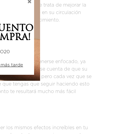
es clave cuando se trata de mejorar la
n tiene un impacto en su circulación
roceso de envejecimiento.
CUENTO
MPRA!
DO20
ncipiantes es mantenerse enfocado, ya
 más tarde
r tiempo para darse cuenta de que su
en su respiración, pero cada vez que se
e que tengas que seguir haciendo esto
onto te resultará mucho más fácil
r los mismos efectos increíbles en tu