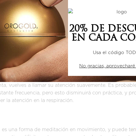
rás la cantidad de oxígeno que se lleva a la piel, y esto 
e las células de la piel. La respiración consciente tambié
ea, iluminando su tez al mismo tiempo que ralentiza el p
20% DE DES
EN CADA CO
tenerse enfocado
Usa el código TO
los aspectos más difíciles de la meditación para los pri
No gracias, aprovecharé
muy fácil para la mente comenzar a divagar. Puede toma
 está pensando en otras cosas en lugar de concentrarse 
ta, vuelves a llamar su atención suavemente. Es probabl
tante frecuencia, pero esto disminuirá con práctica, y pr
r la atención en la respiración.
 es una forma de meditación en movimiento, y puede tene