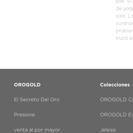
piel. S
de yoga
solo. L
curándo
problem
truco e
OROGOLD
Colecciones
El Secreto Del Oro
OROGOLD Co
Presione
OROGOLD Exc
venta al por mayor
Jelessi