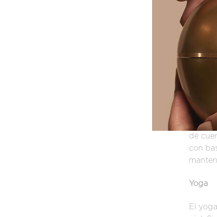
aumenta
salud d
sanguín
Man
Uno de 
que es 
cerebro
dé cuen
con bas
mantene
Yoga
El yoga