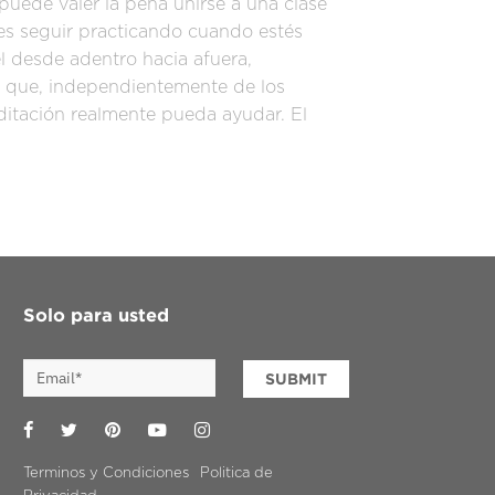
, puede valer la pena unirse a una clase
es seguir practicando cuando estés
l desde adentro hacia afuera,
a que, independientemente de los
ditación realmente pueda ayudar. El
Solo para usted
SUBMIT
Facebook
Twitter
Pinterest
YouTube
Instagram
Terminos y Condiciones
Politica de